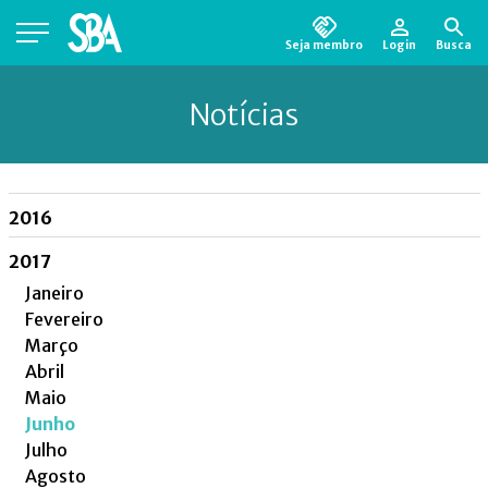
Seja membro
Login
Busca
Está em busca de algum documento?
Clique
Notícias
aqui
para encontrá-lo.
2016
2017
Janeiro
Fevereiro
Março
Abril
Maio
Junho
Julho
Agosto