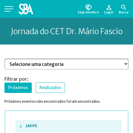
Seja membro
Login
Busca
Está em busca de algum documento?
Clique
Jornada do CET Dr. Mário Fascio
aqui
para encontrá-lo.
Filtrar por:
Próximos
Realizados
Próximos eventos não encontrados foram encontrados.
JAEPE