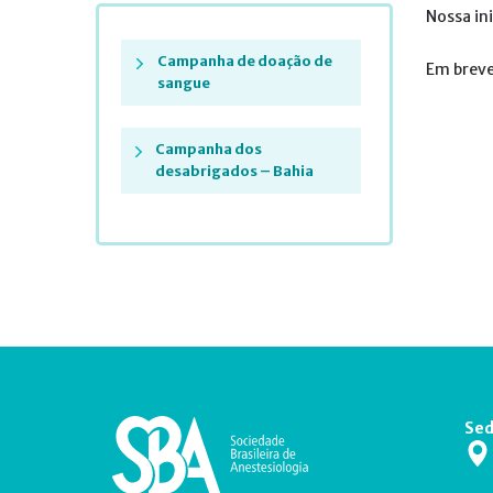
Nossa in
Campanha de doação de
Em breve
sangue
Campanha dos
desabrigados – Bahia
Sed