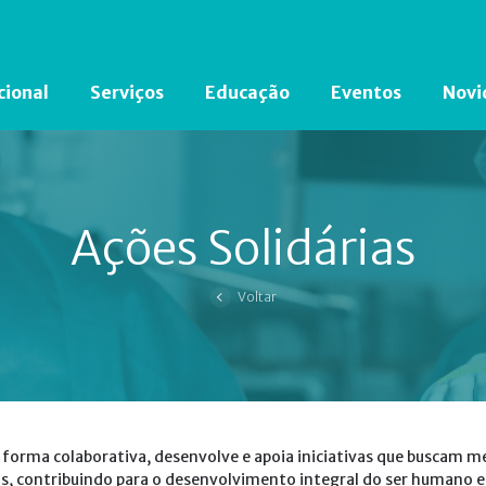
cional
Serviços
Educação
Eventos
Novi
Está em busca de algum documento?
Clique aqui
para encontrá-lo.
Ações Solidárias
Voltar
 forma colaborativa, desenvolve e apoia iniciativas que buscam me
is, contribuindo para o desenvolvimento integral do ser humano e