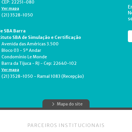
CEP: 22251-080
E
Ver mapa
N
(21) 3528-1050
s
e SBA Barra
tituto SBA de Simulação e Certificação
Avenida das Américas 3.500
Bloco 03 - 5º Andar
Condomínio Le Monde
Barra da Tijuca - RJ - Cep: 22640-102
Ver mapa
(21) 3528-1050 - Ramal 1083 (Recepção)
Mapa do site
PARCEIROS INSTITUCIONAIS