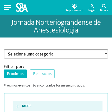
Seja membro
Login
Busca
Está em busca de algum documento?
Clique
Jornada Norteriograndense de
aqui
para encontrá-lo.
Anestesiologia
Filtrar por:
Próximos
Realizados
Próximos eventos não encontrados foram encontrados.
JAEPE