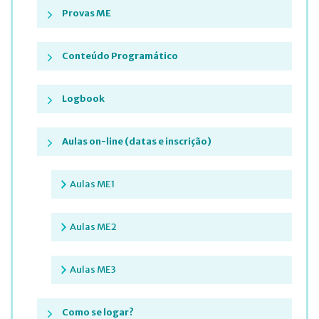
Provas ME
Conteúdo Programático
Logbook
Aulas on-line (datas e inscrição)
Aulas ME1
Aulas ME2
Aulas ME3
Como se logar?