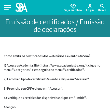
Seja membro
Login
Busca
Está em busca de algum documento?
Clique
Emissão de certificados / Emissão
aqui
para encontrá-lo.
de declarações
Como emitir os certificados dos webinários e eventos da SBA?
1) Acesse a Academia SBA (https://www.academiasba.org/), clique no
menu “Categorias” e em seguida no menu “Certificados”.
2) Escolha o tipo de certificado/evento e clique em “Acessar”.
3) Preencha seu CPF e clique em “Acessar”.
4) Verifique os certificados disponíveis e clique em “Emitir”.
Atenção: