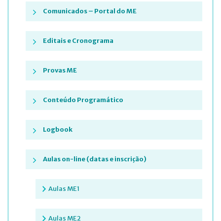
Comunicados – Portal do ME
Editais e Cronograma
Provas ME
Conteúdo Programático
Logbook
Aulas on-line (datas e inscrição)
Aulas ME1
Aulas ME2