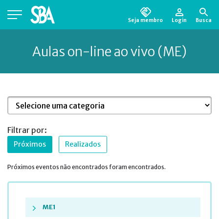
Seja membro
Login
Busca
Está em busca de algum documento?
Clique
Aulas on-line ao vivo (ME)
aqui
para encontrá-lo.
Filtrar por:
Próximos
Realizados
Próximos eventos não encontrados foram encontrados.
ME1