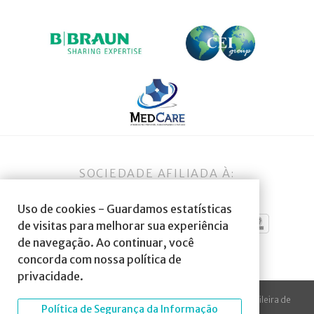
SOCIEDADE AFILIADA À:
Uso de cookies - Guardamos estatísticas
de visitas para melhorar sua experiência
de navegação. Ao continuar, você
concorda com nossa política de
privacidade.
© 2023 Todos os direitos reservados à SBA Sociedade Brasileira de
Política de Segurança da Informação
Anestesiologia.