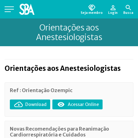
Seja membro
Login
Busca
Está em busca de algum documento?
Clique
Orientações aos
aqui
para encontrá-lo.
Anestesiologistas
Orientações aos Anestesiologistas
Ref : Orientação Ozempic
Download
Acessar Online
Novas Recomendações para Reanimação
Cardiorrespiratória e Cuidados