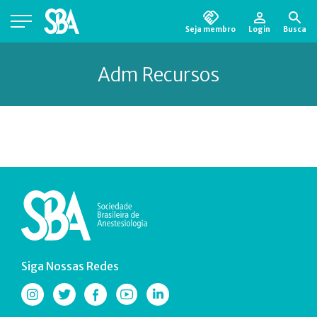
Seja membro
Login
Busca
Está em busca de algum documento?
Clique
Adm Recursos
aqui
para encontrá-lo.
Siga Nossas Redes