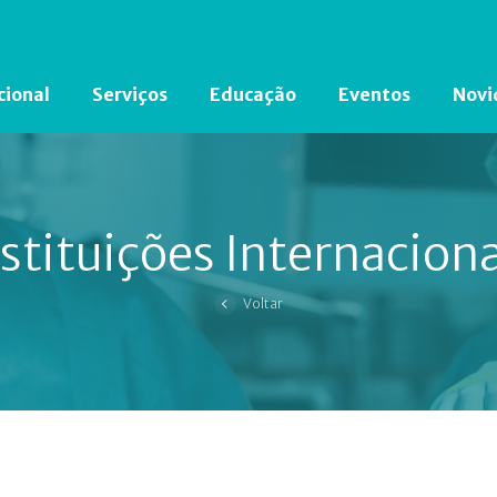
cional
Serviços
Educação
Eventos
Novi
Está em busca de algum documento?
Clique aqui
para encontrá-lo.
stituições Internacion
Voltar