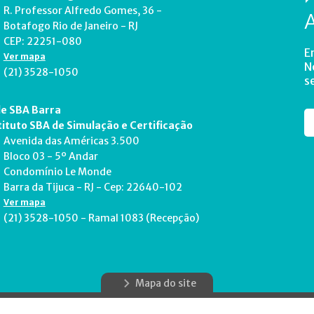
R. Professor Alfredo Gomes, 36 -
Botafogo Rio de Janeiro - RJ
CEP: 22251-080
E
Ver mapa
N
(21) 3528-1050
s
e SBA Barra
tituto SBA de Simulação e Certificação
Avenida das Américas 3.500
Bloco 03 - 5º Andar
Condomínio Le Monde
Barra da Tijuca - RJ - Cep: 22640-102
Ver mapa
(21) 3528-1050 - Ramal 1083 (Recepção)
Mapa do site