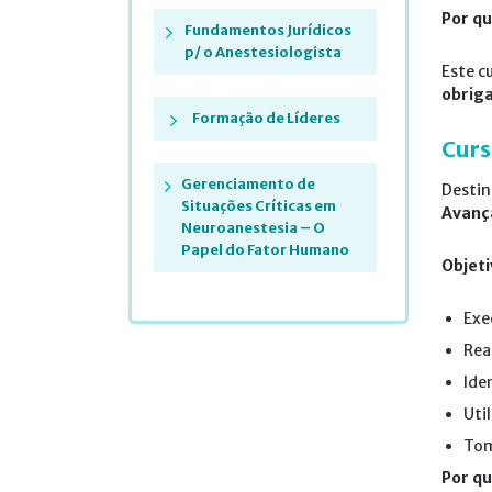
Por qu
Fundamentos Jurídicos
p/ o Anestesiologista
Este c
obriga
Formação de Líderes
Curs
Gerenciamento de
Destin
Situações Críticas em
Avanç
Neuroanestesia – O
Papel do Fator Humano
Objeti
Exe
Rea
Ide
Uti
Tom
Por qu