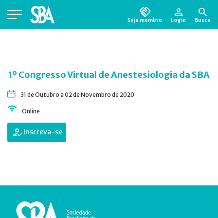
Seja membro
Login
Busca
Está em busca de algum documento?
Clique
aqui
para encontrá-lo.
1º Congresso Virtual de Anestesiologia da SBA
31 de Outubro a 02 de Novembro de 2020
Online
Inscreva-se