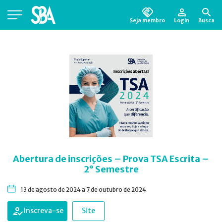
Seja membro
Login
Busca
Está em busca de algum documento?
Clique
aqui
para encontrá-lo.
Abertura de inscrições – Prova TSA Escrita –
2° Semestre
13 de agosto de 2024 a 7 de outubro de 2024
Inscreva-se
Site