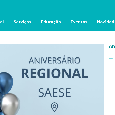
al
Serviços
Educação
Eventos
Novidad
Está em busca de algum documento?
Clique aqui
para encontrá-lo.
An