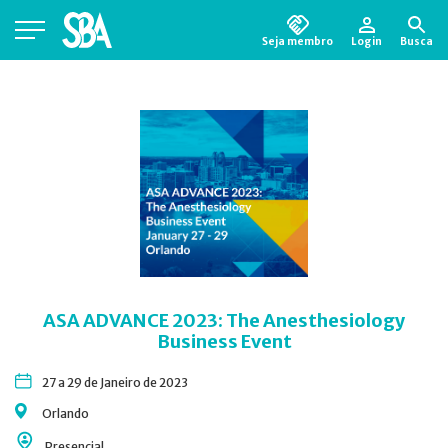
Seja membro
Login
Busca
Está em busca de algum documento?
Clique
aqui
para encontrá-lo.
ASA ADVANCE 2023: The Anesthesiology
Business Event
27 a 29 de Janeiro de 2023
Orlando
Presencial