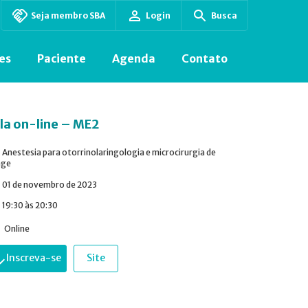
Seja membro SBA
Login
Busca
es
Paciente
Agenda
Contato
la on-line – ME2
Anestesia para otorrinolaringologia e microcirurgia de
nge
01 de novembro de 2023
19:30 às 20:30
Online
Inscreva-se
Site