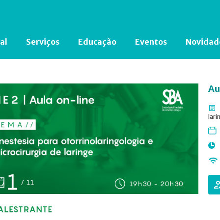
al
Serviços
Educação
Eventos
Novidad
Está em busca de algum documento?
Clique aqui
para encontrá-lo.
Au
lari