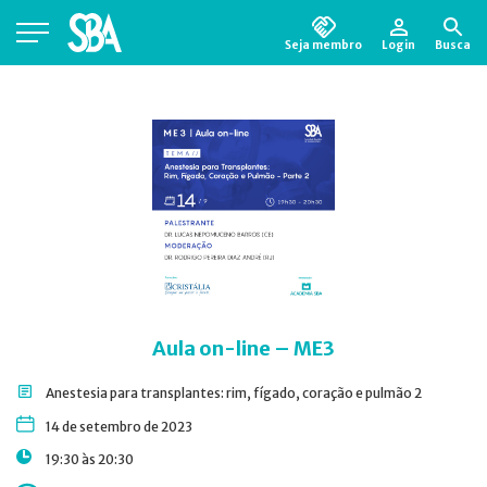
Seja membro
Login
Busca
Está em busca de algum documento?
Clique
aqui
para encontrá-lo.
Aula on-line – ME3
Anestesia para transplantes: rim, fígado, coração e pulmão 2
14 de setembro de 2023
19:30 às 20:30