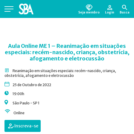
Seja membro
Login
Busca
Está em busca de algum documento?
Clique
aqui
para encontrá-lo.
Aula Online ME 1 – Reanimação em situações
especiais: recém-nascido, criança, obstetrícia,
afogamento e eletrocussão
Reanimação em situações especiais: recém-nascido, criança,
obstetrícia, afogamento e eletrocussão
25 de Outubro de 2022
19:00h
São Paulo - SP 1
Online
Inscreva-se