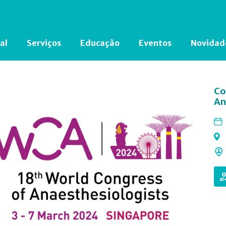
al
Serviços
Educação
Eventos
Novidad
Está em busca de algum documento?
Clique aqui
para encontrá-lo.
Co
An