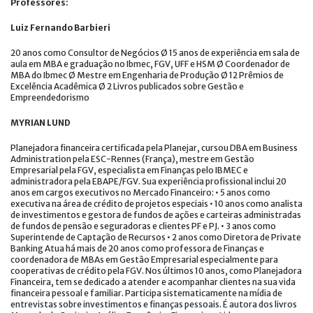
Professores:
Luiz Fernando Barbieri
20 anos como Consultor de Negócios Ø 15 anos de experiência em sala de
aula em MBA e graduação no Ibmec, FGV, UFF e HSM Ø Coordenador de
MBA do Ibmec Ø Mestre em Engenharia de Produção Ø 12 Prêmios de
Excelência Acadêmica Ø 2 Livros publicados sobre Gestão e
Empreendedorismo
MYRIAN LUND
Planejadora financeira certificada pela Planejar, cursou DBA em Business
Administration pela ESC-Rennes (França), mestre em Gestão
Empresarial pela FGV, especialista em Finanças pelo IBMEC e
administradora pela EBAPE/FGV. Sua experiência profissional inclui 20
anos em cargos executivos no Mercado Financeiro: • 5 anos como
executiva na área de crédito de projetos especiais • 10 anos como analista
de investimentos e gestora de fundos de ações e carteiras administradas
de fundos de pensão e seguradoras e clientes PF e PJ. • 3 anos como
Superintende de Captação de Recursos • 2 anos como Diretora de Private
Banking Atua há mais de 20 anos como professora de Finanças e
coordenadora de MBAs em Gestão Empresarial especialmente para
cooperativas de crédito pela FGV. Nos últimos 10 anos, como Planejadora
Financeira, tem se dedicado a atender e acompanhar clientes na sua vida
financeira pessoal e familiar. Participa sistematicamente na mídia de
entrevistas sobre investimentos e finanças pessoais. É autora dos livros