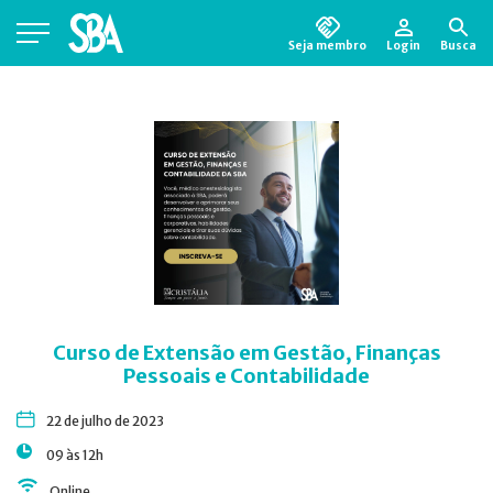
Seja membro
Login
Busca
Está em busca de algum documento?
Clique
aqui
para encontrá-lo.
Curso de Extensão em Gestão, Finanças
Pessoais e Contabilidade
22 de julho de 2023
09 às 12h
Online