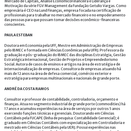
Mercado de Capitais, Análise EconômicoFinanceira e Liderança e
Motivação da série FGV Management da Fundação Getulio Vargas. Como
empresária é CEO na Lund Finanças, empresa focada na certificação de
profissionais para trabalhar no mercado financeiro e no empoderamento
das pessoas para que possam tomar decisões econômico-financeiras
conscientes.
PAULA ESTEBAN
Doutora em Economia pela UFF, Mestre em Administração de Empresas
pelo IBMEC e formada em Ciências Econômicas pela UFRJ. Professora da
graduação e pós-graduação do IBMEC das disciplinas Estratégia, Gestão
Estratégica Internacional, Gestão de Projetos e Empreendedorismo
Social. Autora de casos de ensinos e artigos na área de estratégia e de
internacionalização de empresas. Consultora de empresas atuando há
mais de 12 anos na área de defesa comercial, comércio exterior e
estratégia para empresas multinacionais e nacionais de grande porte.
ANDRÉ DA COSTA RAMOS
Consultor e professor de contabilidade, controladoria, orçamento e
finanças. Atua no segmento industrial de grande porte (commodities) há
17 anos e acumulou experiências na área de serviços por outros 5 anos
exercendo funções técnicas e gerenciais. Doutorando em Ciências
Contábeis pela FUCAPE (linha de pesquisa: Contabilidade Gerencial); é
graduado em Ciências Contábeis com especialização em Controladoria e
mestrado em Ciências Contábeis pela UERJ. Possui experiências nas