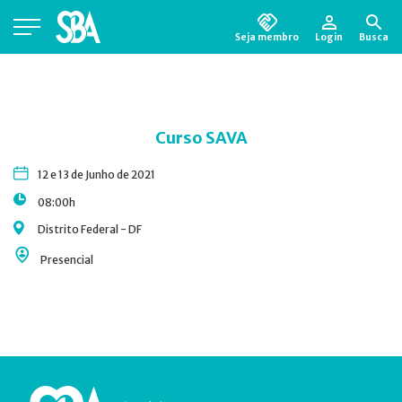
Seja membro
Login
Busca
Está em busca de algum documento?
Clique
aqui
para encontrá-lo.
Curso SAVA
12 e 13 de Junho de 2021
08:00h
Distrito Federal - DF
Presencial