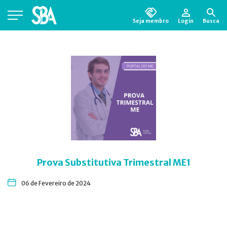
Seja membro
Login
Busca
Está em busca de algum documento?
Clique
aqui
para encontrá-lo.
Prova Substitutiva Trimestral ME1
06 de Fevereiro de 2024