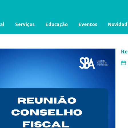
al
Serviços
Educação
Eventos
Novidad
Está em busca de algum documento?
Clique aqui
para encontrá-lo.
Re