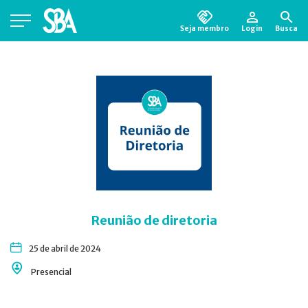
Seja membro
Login
Busca
Está em busca de algum documento?
Clique
aqui
para encontrá-lo.
Reunião de diretoria
25 de abril de 2024
Presencial