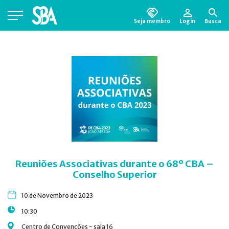
Seja membro
Login
Busca
Está em busca de algum documento?
Clique
aqui
para encontrá-lo.
Reuniões Associativas durante o 68º CBA –
Conselho Superior
10 de Novembro de 2023
10:30
Centro de Convenções - sala 16