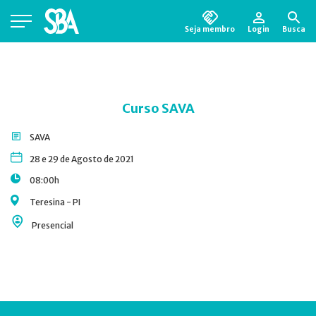
Seja membro
Login
Busca
Está em busca de algum documento?
Clique
aqui
para encontrá-lo.
Curso SAVA
SAVA
28 e 29 de Agosto de 2021
08:00h
Teresina - PI
Presencial