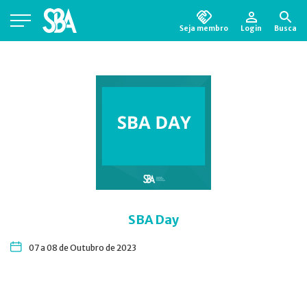
Seja membro
Login
Busca
Está em busca de algum documento?
Clique
aqui
para encontrá-lo.
SBA Day
07 a 08 de Outubro de 2023