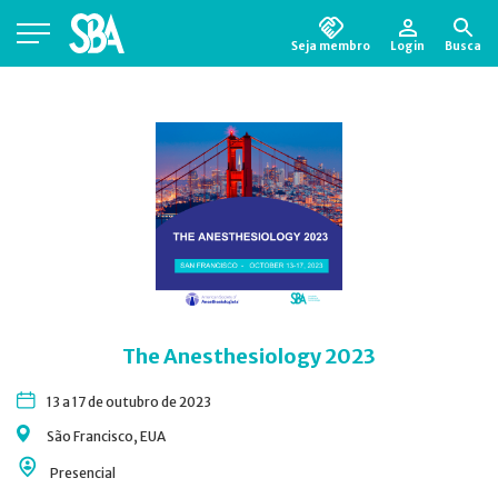
Seja membro
Login
Busca
Está em busca de algum documento?
Clique
aqui
para encontrá-lo.
The Anesthesiology 2023
13 a 17 de outubro de 2023
São Francisco, EUA
Presencial