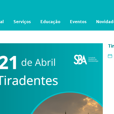
al
Serviços
Educação
Eventos
Novidad
Está em busca de algum documento?
Clique aqui
para encontrá-lo.
Ti