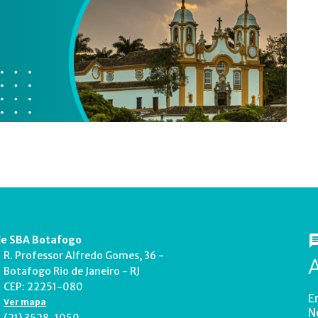
e SBA Botafogo
R. Professor Alfredo Gomes, 36 -
Botafogo Rio de Janeiro - RJ
CEP: 22251-080
E
Ver mapa
N