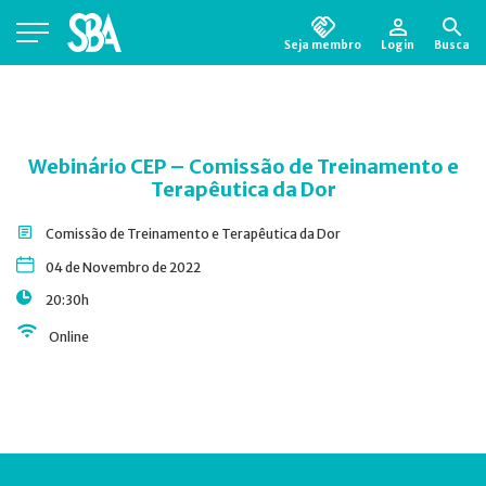
Seja membro
Login
Busca
Está em busca de algum documento?
Clique
aqui
para encontrá-lo.
Webinário CEP – Comissão de Treinamento e
Terapêutica da Dor
Comissão de Treinamento e Terapêutica da Dor
04 de Novembro de 2022
20:30h
Online