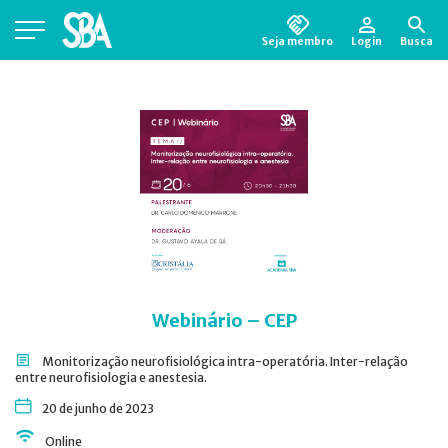
Seja membro
Login
Busca
Está em busca de algum documento?
Clique
aqui
para encontrá-lo.
Webinário – CEP
Monitorização neurofisiológica intra-operatória. Inter-relação
entre neurofisiologia e anestesia.
20 de junho de 2023
Online