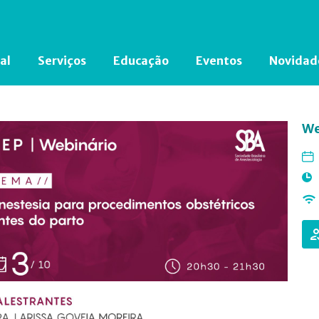
al
Serviços
Educação
Eventos
Novidad
Está em busca de algum documento?
Clique aqui
para encontrá-lo.
We