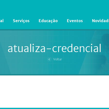
al
Serviços
Educação
Eventos
Novidad
Está em busca de algum documento?
Clique aqui
para encontrá-lo.
atualiza-credencial
Voltar