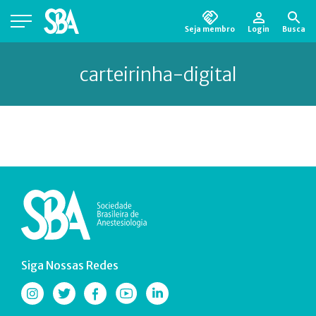
Seja membro
Login
Busca
Está em busca de algum documento?
Clique
carteirinha-digital
aqui
para encontrá-lo.
Siga Nossas Redes