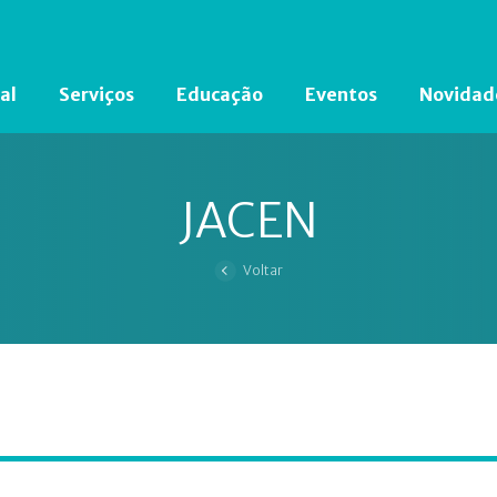
al
Serviços
Educação
Eventos
Novidad
Está em busca de algum documento?
Clique aqui
para encontrá-lo.
JACEN
Voltar