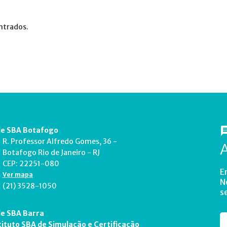
ntrados.
e SBA Botafogo
R. Professor Alfredo Gomes, 36 -
Botafogo Rio de Janeiro - RJ
CEP: 22251-080
E
Ver mapa
N
(21) 3528-1050
s
e SBA Barra
tituto SBA de Simulação e Certificação