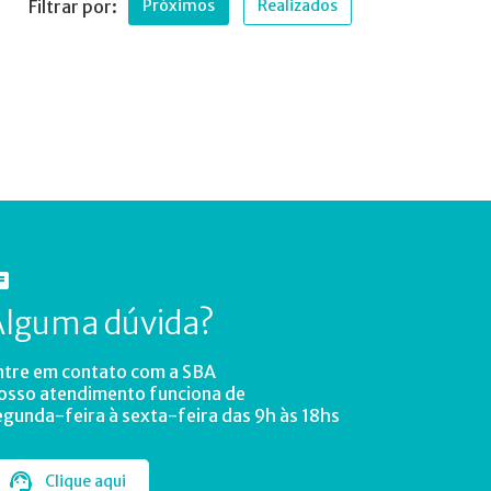
Filtrar por:
Próximos
Realizados
Alguma dúvida?
ntre em contato com a SBA
osso atendimento funciona de
egunda-feira à sexta-feira das 9h às 18hs
Clique aqui