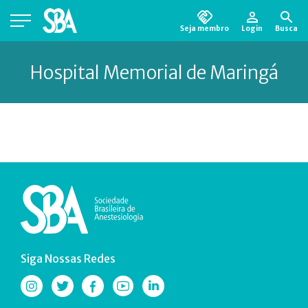
Seja membro
Login
Busca
Está em busca de algum documento?
Clique
aqui
para encontrá-lo.
Hospital Memorial de Maringá
Siga Nossas Redes