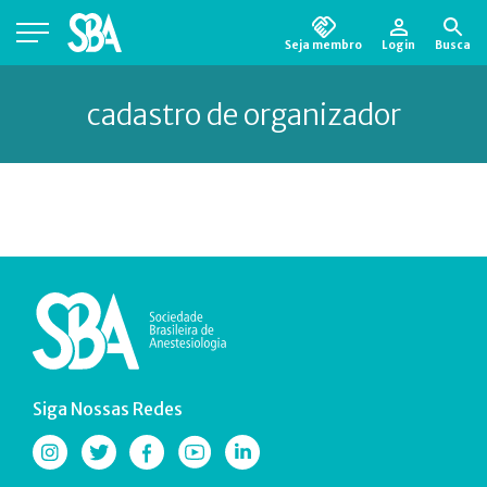
Seja membro
Login
Busca
Está em busca de algum documento?
Clique
cadastro de organizador
aqui
para encontrá-lo.
Siga Nossas Redes