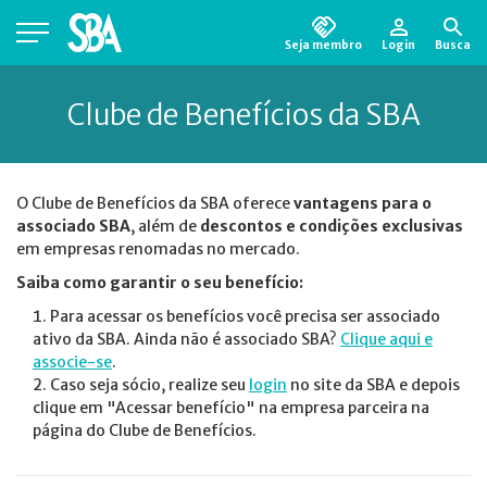
Seja membro
Login
Busca
Está em busca de algum documento?
Clique
Clube de Benefícios da SBA
aqui
para encontrá-lo.
O Clube de Benefícios da SBA oferece
vantagens para o
associado SBA
, além de
descontos e condições exclusivas
em empresas renomadas no mercado.
Saiba como garantir o seu benefício:
Para acessar os benefícios você precisa ser associado
ativo da SBA. Ainda não é associado SBA?
Clique aqui e
associe-se
.
Caso seja sócio, realize seu
login
no site da SBA e depois
clique em "Acessar benefício" na empresa parceira na
página do Clube de Benefícios.