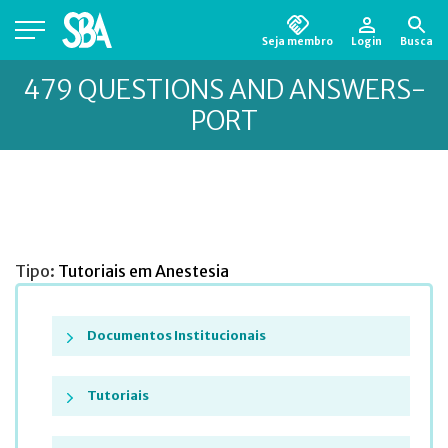
Seja membro
Login
Busca
Está em busca de algum documento?
Clique
479 QUESTIONS AND ANSWERS-
aqui
para encontrá-lo.
PORT
Tipo:
Tutoriais em Anestesia
Documentos Institucionais
Tutoriais