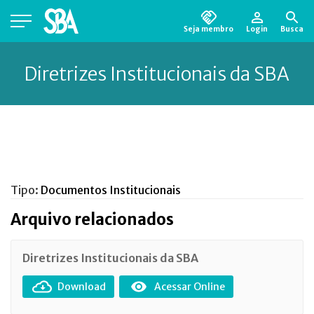
Seja membro
Login
Busca
Está em busca de algum documento?
Clique
aqui
para encontrá-lo.
Diretrizes Institucionais da SBA
Tipo:
Documentos Institucionais
Arquivo relacionados
Diretrizes Institucionais da SBA
Download
Acessar Online