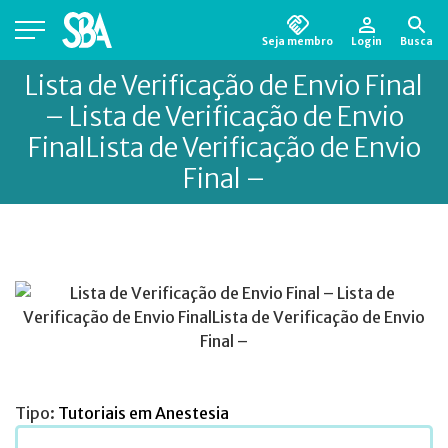
Seja membro
Login
Busca
Está em busca de algum documento?
Clique
Lista de Verificação de Envio Final
aqui
para encontrá-lo.
– Lista de Verificação de Envio
FinalLista de Verificação de Envio
Final –
Tipo:
Tutoriais em Anestesia