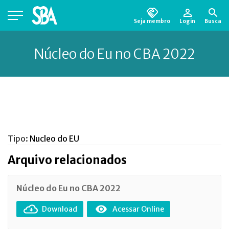
Seja membro
Login
Busca
Está em busca de algum documento?
Clique
aqui
para encontrá-lo.
Núcleo do Eu no CBA 2022
Tipo:
Nucleo do EU
Arquivo relacionados
Núcleo do Eu no CBA 2022
Download
Acessar Online