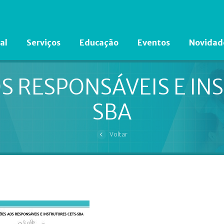
al
Serviços
Educação
Eventos
Novidad
Está em busca de algum documento?
Clique aqui
para encontrá-lo.
S RESPONSÁVEIS E IN
SBA
Voltar