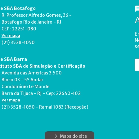
e SBA Botafogo
R. Professor Alfredo Gomes, 36 -
Botafogo Rio de Janeiro - RJ
CEP: 22251-080
E
Ver mapa
N
(21) 3528-1050
s
e SBA Barra
tituto SBA de Simulação e Certificação
Avenida das Américas 3.500
Bloco 03 - 5º Andar
Condomínio Le Monde
Barra da Tijuca - RJ - Cep: 22640-102
Ver mapa
(21) 3528-1050 - Ramal 1083 (Recepção)
Mapa do site