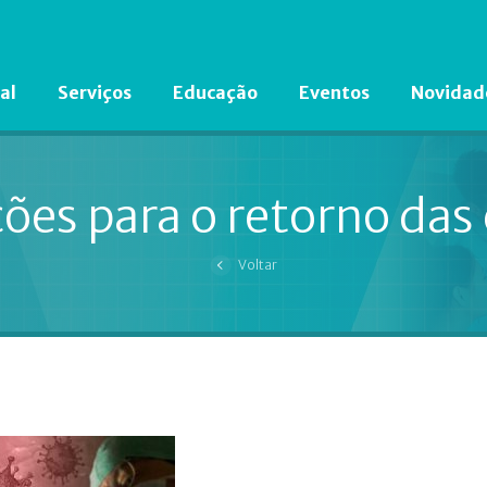
al
Serviços
Educação
Eventos
Novidad
Está em busca de algum documento?
Clique aqui
para encontrá-lo.
ões para o retorno das 
Voltar