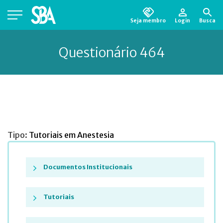
Seja membro
Login
Busca
Está em busca de algum documento?
Clique
aqui
para encontrá-lo.
Questionário 464
Tipo:
Tutoriais em Anestesia
Documentos Institucionais
Tutoriais