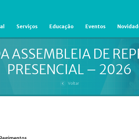
al
Serviços
Educação
Eventos
Novidad
Está em busca de algum documento?
Clique aqui
para encontrá-lo.
A ASSEMBLEIA DE RE
PRESENCIAL – 2026
Voltar
Regimentos