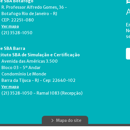
e SBA Botafogo
R. Professor Alfredo Gomes, 36 -
Botafogo Rio de Janeiro - RJ
CEP: 22251-080
E
Ver mapa
N
(21) 3528-1050
s
e SBA Barra
tituto SBA de Simulação e Certificação
Avenida das Américas 3.500
Bloco 03 - 5º Andar
Condomínio Le Monde
Barra da Tijuca - RJ - Cep: 22640-102
Ver mapa
(21) 3528-1050 - Ramal 1083 (Recepção)
Mapa do site