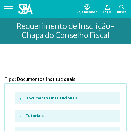
Seja membro
Login
Busca
Está em busca de algum documento?
Clique
Requerimento de Inscrição-
aqui
para encontrá-lo.
Chapa do Conselho Fiscal
Tipo:
Documentos Institucionais
Documentos Institucionais
Tutoriais