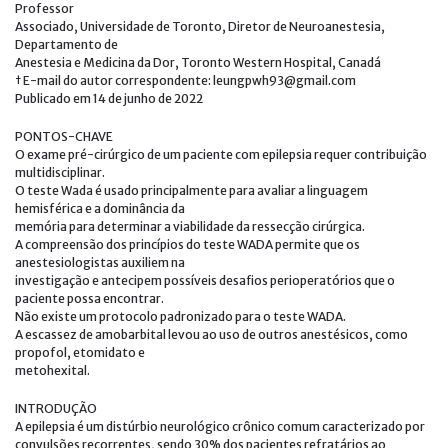
Professor
Associado, Universidade de Toronto, Diretor de Neuroanestesia,
Departamento de
Anestesia e Medicina da Dor, Toronto Western Hospital, Canadá
† E-mail do autor correspondente: leungpwh93@gmail.com
Publicado em 14 de junho de 2022
PONTOS-CHAVE
O exame pré-cirúrgico de um paciente com epilepsia requer contribuição
multidisciplinar.
O teste Wada é usado principalmente para avaliar a linguagem
hemisférica e a dominância da
memória para determinar a viabilidade da ressecção cirúrgica.
A compreensão dos princípios do teste WADA permite que os
anestesiologistas auxiliem na
investigação e antecipem possíveis desafios perioperatórios que o
paciente possa encontrar.
Não existe um protocolo padronizado para o teste WADA.
A escassez de amobarbital levou ao uso de outros anestésicos, como
propofol, etomidato e
metohexital.
INTRODUÇÃO
A epilepsia é um distúrbio neurológico crônico comum caracterizado por
convulsões recorrentes, sendo 30% dos pacientes refratários ao