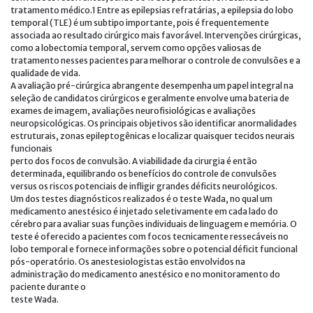
tratamento médico.1 Entre as epilepsias refratárias, a epilepsia do lobo
temporal (TLE) é um subtipo importante, pois é frequentemente
associada ao resultado cirúrgico mais favorável. Intervenções cirúrgicas,
como a lobectomia temporal, servem como opções valiosas de
tratamento nesses pacientes para melhorar o controle de convulsões e a
qualidade de vida.
A avaliação pré-cirúrgica abrangente desempenha um papel integral na
seleção de candidatos cirúrgicos e geralmente envolve uma bateria de
exames de imagem, avaliações neurofisiológicas e avaliações
neuropsicológicas. Os principais objetivos são identificar anormalidades
estruturais, zonas epileptogênicas e localizar quaisquer tecidos neurais
funcionais
perto dos focos de convulsão. A viabilidade da cirurgia é então
determinada, equilibrando os benefícios do controle de convulsões
versus os riscos potenciais de infligir grandes déficits neurológicos.
Um dos testes diagnósticos realizados é o teste Wada, no qual um
medicamento anestésico é injetado seletivamente em cada lado do
cérebro para avaliar suas funções individuais de linguagem e memória. O
teste é oferecido a pacientes com focos tecnicamente ressecáveis no
lobo temporal e fornece informações sobre o potencial déficit funcional
pós-operatório. Os anestesiologistas estão envolvidos na
administração do medicamento anestésico e no monitoramento do
paciente durante o
teste Wada.