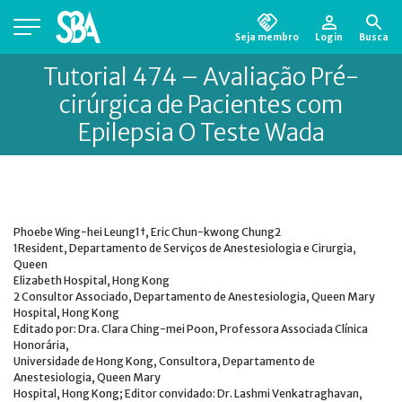
Seja membro
Login
Busca
Está em busca de algum documento?
Clique
Tutorial 474 – Avaliação Pré-
aqui
para encontrá-lo.
cirúrgica de Pacientes com
Epilepsia O Teste Wada
Phoebe Wing-hei Leung1†, Eric Chun-kwong Chung2
1Resident, Departamento de Serviços de Anestesiologia e Cirurgia,
Queen
Elizabeth Hospital, Hong Kong
2 Consultor Associado, Departamento de Anestesiologia, Queen Mary
Hospital, Hong Kong
Editado por: Dra. Clara Ching-mei Poon, Professora Associada Clínica
Honorária,
Universidade de Hong Kong, Consultora, Departamento de
Anestesiologia, Queen Mary
Hospital, Hong Kong; Editor convidado: Dr. Lashmi Venkatraghavan,