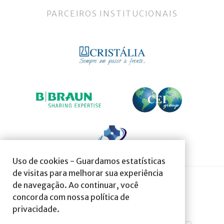
PARCEIROS INSTITUCIONAIS
Uso de cookies - Guardamos estatísticas
de visitas para melhorar sua experiência
de navegação. Ao continuar, você
SOCIEDADE AFILIADA À:
concorda com nossa política de
privacidade.