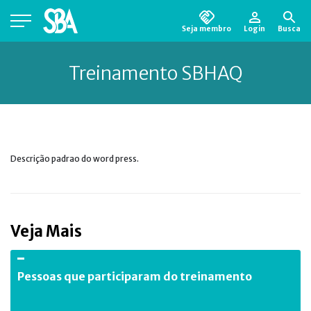
Seja membro
Login
Busca
Está em busca de algum documento?
Clique
aqui
para encontrá-lo.
Treinamento SBHAQ
Descrição padrao do word press.
Veja Mais
Pessoas que participaram do treinamento